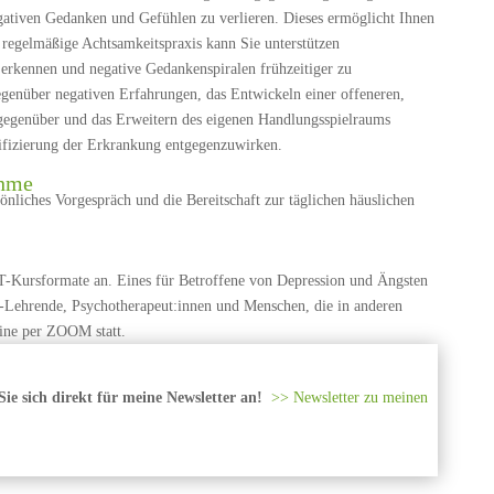
negativen Gedanken und Gefühlen zu verlieren. Dieses ermöglicht Ihnen
regelmäßige Achtsamkeitspraxis kann Sie unterstützen
erkennen und negative Gedankenspiralen frühzeitiger zu
genüber negativen Erfahrungen, das Entwickeln einer offeneren,
 gegenüber und das Erweitern des eigenen Handlungsspielraums
ifizierung der Erkrankung entgegenzuwirken.
ahme
sönliches Vorgespräch und die Bereitschaft zur täglichen häuslichen
CT-Kursformate an. Eines für Betroffene von Depression und Ängsten
I-Lehrende, Psychotherapeut:innen und Menschen, die in anderen
line per ZOOM statt.
ie sich direkt für meine Newsletter an!
>> Newsletter zu meinen