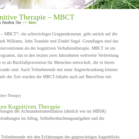
gnitive Therapie – MBCT
 finden Sie
>> hier
.
e – MBCT*, ein achtwöchiges Gruppenkonzept, geht zurück auf die
ark Williams, John Teasdale und Zindel Segal. Grundlagen sind das
rventionen als der kognitiven Verhaltenstherapie. MBCT ist ein
Programm, das in den letzten zwei Jahrzehnten weltweite Verbreitung
 es als Rückfallpravention für Menschen entwickelt, die in ihrem
krankt sind. Auch Teilnehmende mit einer Angsterkrankung können
fe der Zeit wurden die MBCT-Inhalte auch auf Betroffene mit
itive Therapy)
ten Kognitiven Therapie
bungen der Achtsamkeitsmeditation (ähnlich wie im MBSR)
tsübungen im Alltag, Selbstbeobachtungsaufgaben und die
s Teilnehmende mit den Erfahrungen des gegenwärtigen Augenblicks